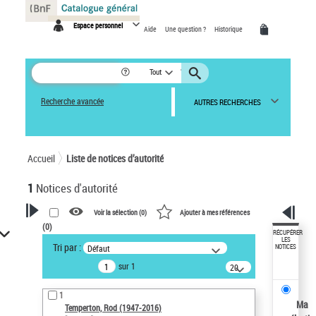
Panneau de gestion des cookies
Espace personnel
Aide
Une question ?
Historique
Tout
Recherche avancée
AUTRES RECHERCHES
Accueil
Liste de notices d’autorité
1
Notices d'autorité
Voir la sélection (
0
)
Ajouter à mes références
(
0
)
VOTRE RECHERCHE
RÉCUPÉRER
LES
Tri par :
Défaut
NOTICES
Recherche avancée dans les
sur 1
notices d’autorité
20
résultats/page
Œuvres liées à l'auteur :
1
Temperton, Rod (1947-2016)
Ma
Temperton, Rod (1947-2016)