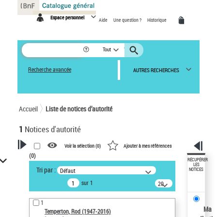
Panneau de gestion des cookies
Espace personnel
Aide
Une question ?
Historique
Tout
Recherche avancée
AUTRES RECHERCHES
Accueil
Liste de notices d’autorité
1
Notices d'autorité
Voir la sélection (
0
)
Ajouter à mes références
(
0
)
VOTRE RECHERCHE
RÉCUPÉRER
LES
Tri par :
Défaut
NOTICES
Recherche avancée dans les
sur 1
notices d’autorité
20
résultats/page
Œuvres liées à l'auteur :
1
Temperton, Rod (1947-2016)
Ma
Temperton, Rod (1947-2016)