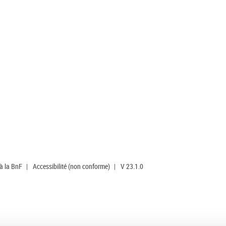
 à la BnF
|
Accessibilité (non conforme)
|
V 23.1.0