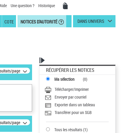
Aide
Une question ?
Historique
DANS UNIVERS
COTE
NOTICES D'AUTORITÉ
RÉCUPÉRER LES NOTICES
ésultats/page
Ma sélection
(
0
)
Télécharger/Imprimer
Envoyer par courriel
Exporter dans un tableau
Transférer pour un SGB
ésultats/page
Tous les résultats
(
1
)