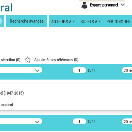
Espace personnel
Recherche avancée
AUTEURS A-Z
SUJETS A-Z
PÉRIODIQUES
(
0
)
 sélection (
0
)
Ajouter à mes références
sur 1
20 r
od (1947-2016)
e musical
sur 1
20 r