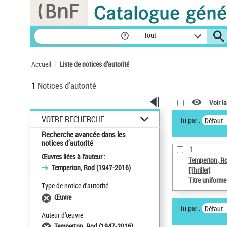
Panneau de gestion des cookies
Tout
Accueil
Liste de notices d’autorité
1
Notices d'autorité
Voir la
VOTRE RECHERCHE
Tri par :
Défaut
Recherche avancée dans les
notices d’autorité
1
Œuvres liées à l'auteur :
Temperton, R
Temperton, Rod (1947-2016)
[Thriller]
Titre uniform
Type de notice d'autorité
Œuvre
Tri par :
Défaut
Auteur d’œuvre
Temperton, Rod (1947-2016)