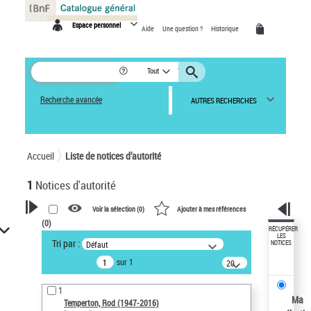
Panneau de gestion des cookies
Espace personnel
Aide
Une question ?
Historique
Tout
Recherche avancée
AUTRES RECHERCHES
Accueil
Liste de notices d’autorité
1
Notices d'autorité
Voir la sélection (
0
)
Ajouter à mes références
(
0
)
VOTRE RECHERCHE
RÉCUPÉRER
LES
Tri par :
Défaut
NOTICES
Recherche avancée dans les
sur 1
notices d’autorité
20
résultats/page
Œuvres liées à l'auteur :
1
Temperton, Rod (1947-2016)
Ma
Temperton, Rod (1947-2016)