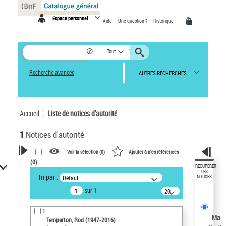
Panneau de gestion des cookies
Espace personnel
Aide
Une question ?
Historique
Tout
Recherche avancée
AUTRES RECHERCHES
Accueil
Liste de notices d’autorité
1
Notices d'autorité
Voir la sélection (
0
)
Ajouter à mes références
(
0
)
VOTRE RECHERCHE
RÉCUPÉRER
LES
Tri par :
Défaut
NOTICES
Recherche avancée dans les
sur 1
notices d’autorité
20
résultats/page
Œuvres liées à l'auteur :
1
Temperton, Rod (1947-2016)
Ma
Temperton, Rod (1947-2016)