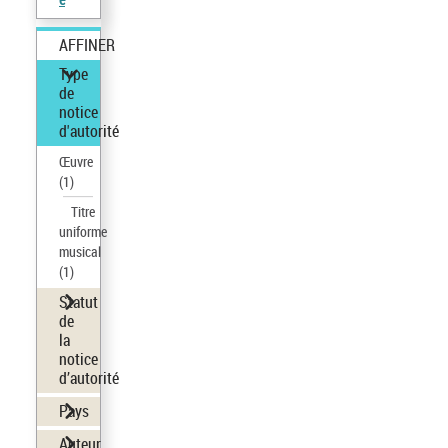
AFFINER
Type
de
notice
d'autorité
Œuvre
(1)
Titre
uniforme
musical
(1)
Statut
de
la
notice
d’autorité
Pays
Auteur