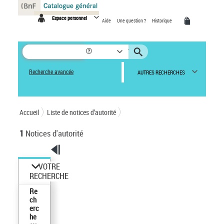
Panneau de gestion des cookies
Espace personnel
Aide
Une question ?
Historique
Recherche avancée
AUTRES RECHERCHES
Accueil
Liste de notices d’autorité
1
Notices d'autorité
VOTRE
RECHERCHE
Re
ch
erc
he