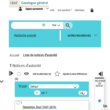
Panneau de gestion des cookies
Espace personnel
Aide
Une question ?
Historique
Tout
Recherche avancée
AUTRES RECHERCHES
Accueil
Liste de notices d’autorité
1
Notices d'autorité
Voir la sélection (
0
)
Ajouter à mes références
(
0
)
VOTRE RECHERCHE
RÉCUPÉRER
LES
Tri par :
Défaut
NOTICES
Recherche avancée dans les
sur 1
notices d’autorité
20
résultats/page
Œuvres liées à l'auteur :
1
Temperton, Rod (1947-2016)
Ma
Temperton, Rod (1947-2016)