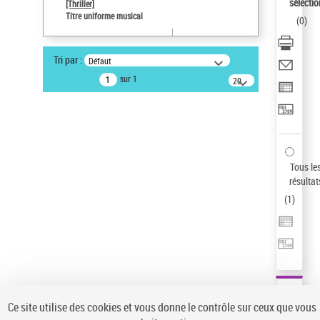
sélectio
[Thriller]
Pays
Titre uniforme musical
(
0
)
ne s'applique pas
Sauvegarder votre recherche
Tri par :
Défaut
AFFINER
sur 1
20
résultats/page
Type de notice d'autorité
Œuvre
(1)
Titre uniforme musical
(1)
Statut de la notice d’autorité
Tous le
résultat
Pays
(
1
)
Auteur d’œuvre
Ce site utilise des cookies et vous donne le contrôle sur ceux que vous