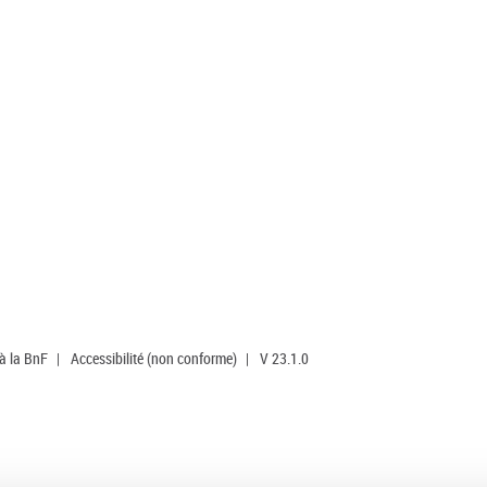
 à la BnF
|
Accessibilité (non conforme)
|
V 23.1.0