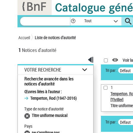
Panneau de gestion des cookies
Tout
Accueil
Liste de notices d’autorité
1
Notices d'autorité
Voir la
VOTRE RECHERCHE
Tri par :
Défaut
Recherche avancée dans les
notices d’autorité
1
Œuvres liées à l'auteur :
Temperton, R
Temperton, Rod (1947-2016)
[Thriller]
Titre uniform
Type de notice d'autorité
Titre uniforme musical
Tri par :
Défaut
Pays
ne s'applique pas