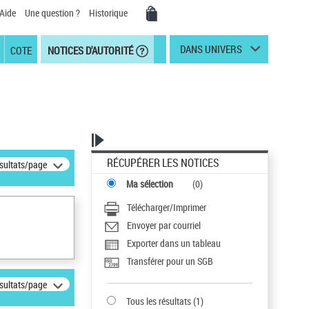
Aide
Une question ?
Historique
DANS UNIVERS
COTE
NOTICES D'AUTORITÉ
RÉCUPÉRER LES NOTICES
ésultats/page
Ma sélection
(
0
)
Télécharger/Imprimer
Envoyer par courriel
Exporter dans un tableau
Transférer pour un SGB
ésultats/page
Tous les résultats
(
1
)