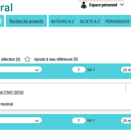
Espace personnel
Recherche avancée
AUTEURS A-Z
SUJETS A-Z
PÉRIODIQUES
(
0
)
 sélection (
0
)
Ajouter à mes références
sur 1
20 r
od (1947-2016)
e musical
sur 1
20 r