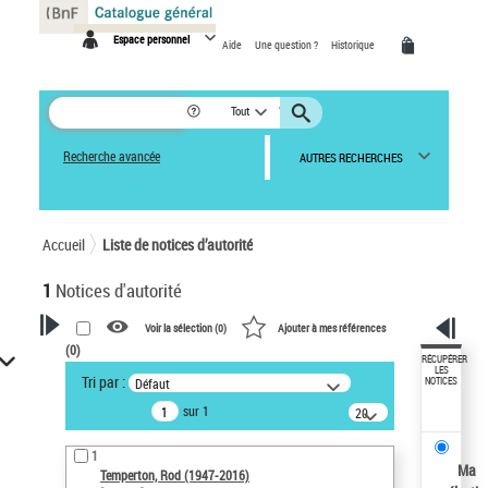
Panneau de gestion des cookies
Espace personnel
Aide
Une question ?
Historique
Tout
Recherche avancée
AUTRES RECHERCHES
Accueil
Liste de notices d’autorité
1
Notices d'autorité
Voir la sélection (
0
)
Ajouter à mes références
(
0
)
VOTRE RECHERCHE
RÉCUPÉRER
LES
Tri par :
Défaut
NOTICES
Recherche avancée dans les
sur 1
notices d’autorité
20
résultats/page
Œuvres liées à l'auteur :
1
Temperton, Rod (1947-2016)
Ma
Temperton, Rod (1947-2016)