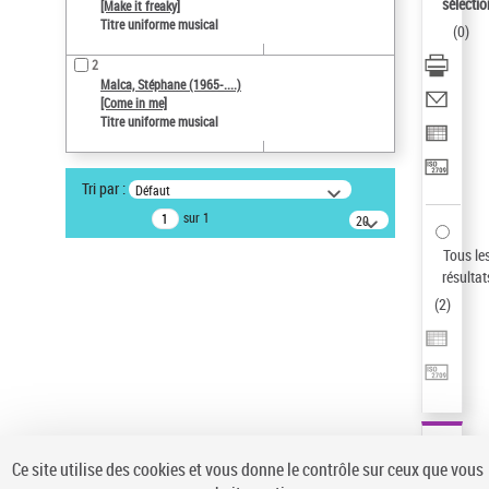
sélectio
[Make it freaky]
Type de notice d'autorité
Titre uniforme musical
(
0
)
Œuvre
Titre uniforme musical
2
Malca, Stéphane (1965-....)
Pays
[Come in me]
Titre uniforme musical
ne s'applique pas
Sauvegarder votre recherche
Tri par :
Défaut
AFFINER
sur 1
20
Type de notice d'autorité
résultats/page
Tous le
Œuvre
(2)
résultat
Titre uniforme musical
(2)
(
2
)
Statut de la notice d’autorité
Pays
Auteur d’œuvre
Ce site utilise des cookies et vous donne le contrôle sur ceux que vous