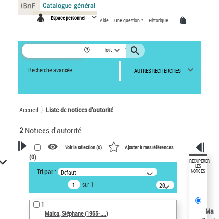
Panneau de gestion des cookies
Espace personnel
Aide
Une question ?
Historique
Tout
Recherche avancée
AUTRES RECHERCHES
Accueil
Liste de notices d’autorité
2
Notices d'autorité
Voir la sélection (
0
)
Ajouter à mes références
(
0
)
VOTRE RECHERCHE
RÉCUPÉRER
LES
Tri par :
Défaut
NOTICES
Recherche avancée dans les
sur 1
notices d’autorité
20
résultats/page
Œuvres liées à l'auteur :
1
Malca, Stéphane (1965-....)
Ma
Malca, Stéphane (1965-....)