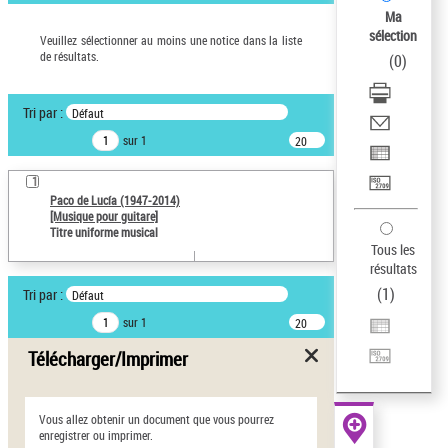
Ma
Œuvres liées à l'auteur :
sélection
Veuillez sélectionner au moins une notice dans la liste
Paco de Lucía (1947-2014)
de résultats.
(
0
)
Type de notice d'autorité
Titre uniforme musical
Tri par :
Défaut
Œuvre
sur 1
20
Sauvegarder votre
résultats/page
recherche
1
Paco de Lucía (1947-2014)
[Musique pour guitare]
AFFINER
Titre uniforme musical
Tous les
Type de notice d'autorité
résultats
Œuvre
(1)
(
1
)
Tri par :
Défaut
Titre uniforme musical
(1)
sur 1
20
résultats/page
Statut de la notice
Télécharger/Imprimer
d’autorité
Pays
Vous allez obtenir un document que vous pourrez
enregistrer ou imprimer.