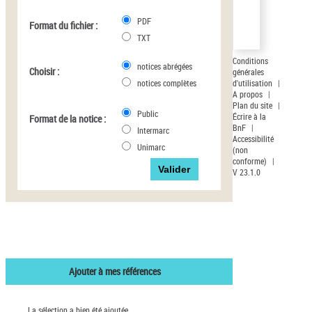
Auteur d’œuvre
PDF
Format du fichier :
TXT
Conditions
notices abrégées
Choisir :
générales
d'utilisation
|
notices complètes
A propos
|
Plan du site
|
Public
Écrire à la
Format de la notice :
BnF
|
Intermarc
Accessibilité
Unimarc
(non
conforme)
|
V 23.1.0
Ajouter à mes références
La sélection a bien été ajoutée.