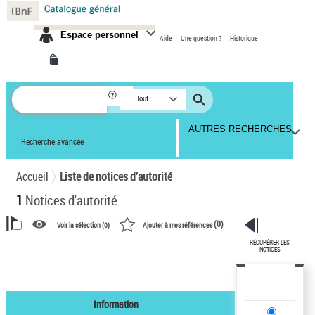
Espace personnel
Aide
Une question ?
Historique
Tout
AUTRES RECHERCHES
Recherche avancée
Accueil
Liste de notices d’autorité
1
Notices d'autorité
(
0
)
Voir la sélection (
0
)
Ajouter à mes références
RÉCUPÉRER LES
VOTRE RECHERCHE
NOTICES
Recherche avancée dans les
notices d’autorité
Information