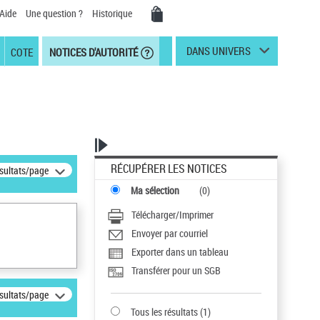
Aide
Une question ?
Historique
DANS UNIVERS
COTE
NOTICES D'AUTORITÉ
RÉCUPÉRER LES NOTICES
ésultats/page
Ma sélection
(
0
)
Télécharger/Imprimer
Envoyer par courriel
Exporter dans un tableau
Transférer pour un SGB
ésultats/page
Tous les résultats
(
1
)