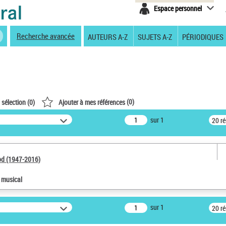
Espace personnel
Recherche avancée
AUTEURS A-Z
SUJETS A-Z
PÉRIODIQUES
(
0
)
 sélection (
0
)
Ajouter à mes références
sur 1
20 r
od (1947-2016)
e musical
sur 1
20 r