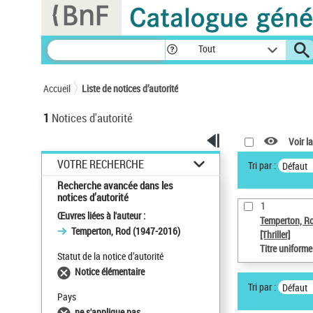
Panneau de gestion des cookies
Tout
Accueil
Liste de notices d’autorité
1
Notices d'autorité
Voir la
VOTRE RECHERCHE
Tri par :
Défaut
Recherche avancée dans les
notices d’autorité
1
Œuvres liées à l'auteur :
Temperton, R
Temperton, Rod (1947-2016)
[Thriller]
Titre uniform
Statut de la notice d’autorité
Notice élémentaire
Tri par :
Défaut
Pays
ne s'applique pas