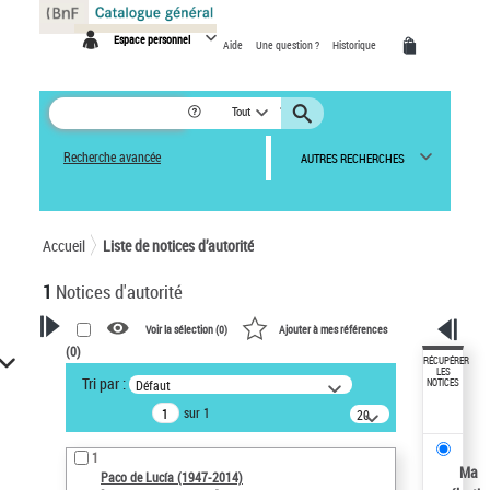
Panneau de gestion des cookies
Espace personnel
Aide
Une question ?
Historique
Tout
Recherche avancée
AUTRES RECHERCHES
Accueil
Liste de notices d’autorité
1
Notices d'autorité
Voir la sélection (
0
)
Ajouter à mes références
(
0
)
VOTRE RECHERCHE
RÉCUPÉRER
LES
Tri par :
Défaut
NOTICES
Recherche avancée dans les
sur 1
notices d’autorité
20
résultats/page
Œuvres liées à l'auteur :
1
Paco de Lucía (1947-2014)
Ma
Paco de Lucía (1947-2014)