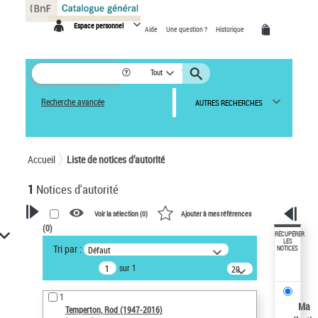
Panneau de gestion des cookies
Espace personnel
Aide
Une question ?
Historique
Tout
Recherche avancée
AUTRES RECHERCHES
Accueil
Liste de notices d’autorité
1
Notices d'autorité
Voir la sélection (
0
)
Ajouter à mes références
(
0
)
VOTRE RECHERCHE
RÉCUPÉRER
LES
Tri par :
Défaut
NOTICES
Recherche avancée dans les
sur 1
notices d’autorité
20
résultats/page
Œuvres liées à l'auteur :
1
Temperton, Rod (1947-2016)
Ma
Temperton, Rod (1947-2016)