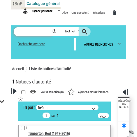
Panneau de gestion des cookies
Espace personnel
Aide
Une question ?
Historique
Tout
Recherche avancée
AUTRES RECHERCHES
Accueil
Liste de notices d’autorité
1
Notices d'autorité
Voir la sélection (
0
)
Ajouter à mes références
(
0
)
VOTRE RECHERCHE
RÉCUPÉRER
LES
Tri par :
Défaut
NOTICES
Recherche avancée dans les
sur 1
notices d’autorité
20
résultats/page
Œuvres liées à l'auteur :
1
Temperton, Rod (1947-2016)
Ma
Temperton, Rod (1947-2016)