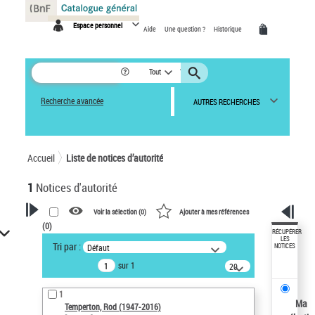
Panneau de gestion des cookies
Espace personnel
Aide
Une question ?
Historique
Tout
Recherche avancée
AUTRES RECHERCHES
Accueil
Liste de notices d’autorité
1
Notices d'autorité
Voir la sélection (
0
)
Ajouter à mes références
(
0
)
VOTRE RECHERCHE
RÉCUPÉRER
LES
Tri par :
Défaut
NOTICES
Recherche avancée dans les
sur 1
notices d’autorité
20
résultats/page
Œuvres liées à l'auteur :
1
Temperton, Rod (1947-2016)
Ma
Temperton, Rod (1947-2016)