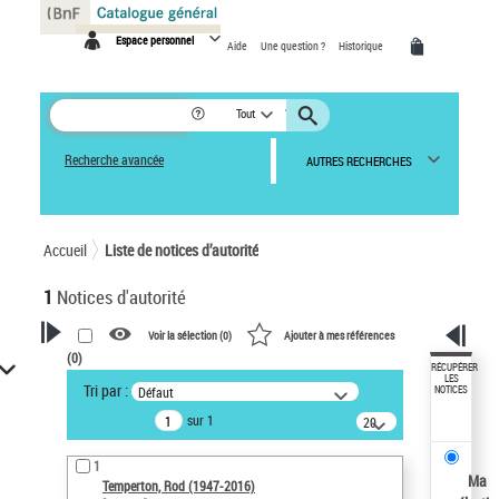
Panneau de gestion des cookies
Espace personnel
Aide
Une question ?
Historique
Tout
Recherche avancée
AUTRES RECHERCHES
Accueil
Liste de notices d’autorité
1
Notices d'autorité
Voir la sélection (
0
)
Ajouter à mes références
(
0
)
VOTRE RECHERCHE
RÉCUPÉRER
LES
Tri par :
Défaut
NOTICES
Recherche avancée dans les
sur 1
notices d’autorité
20
résultats/page
Œuvres liées à l'auteur :
1
Temperton, Rod (1947-2016)
Ma
Temperton, Rod (1947-2016)