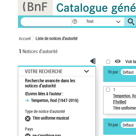
Panneau de gestion des cookies
Tout
Accueil
Liste de notices d’autorité
1
Notices d'autorité
Voir la
VOTRE RECHERCHE
Tri par :
Défaut
Recherche avancée dans les
notices d’autorité
1
Œuvres liées à l'auteur :
Temperton, R
Temperton, Rod (1947-2016)
[Thriller]
Titre uniform
Type de notice d'autorité
Titre uniforme musical
Tri par :
Défaut
Pays
ne s'applique pas