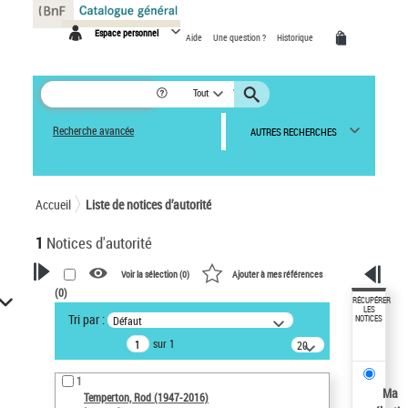
Panneau de gestion des cookies
Espace personnel
Aide
Une question ?
Historique
Tout
Recherche avancée
AUTRES RECHERCHES
Accueil
Liste de notices d’autorité
1
Notices d'autorité
Voir la sélection (
0
)
Ajouter à mes références
(
0
)
VOTRE RECHERCHE
RÉCUPÉRER
LES
Tri par :
Défaut
NOTICES
Recherche avancée dans les
sur 1
notices d’autorité
20
résultats/page
Œuvres liées à l'auteur :
1
Temperton, Rod (1947-2016)
Ma
Temperton, Rod (1947-2016)