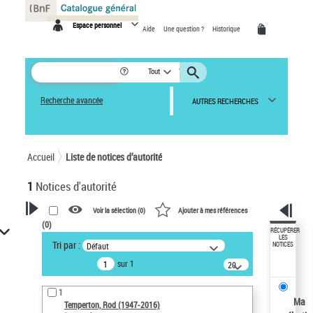
Panneau de gestion des cookies
Espace personnel
Aide
Une question ?
Historique
Tout
Recherche avancée
AUTRES RECHERCHES
Accueil
Liste de notices d’autorité
1
Notices d'autorité
Voir la sélection (
0
)
Ajouter à mes références
(
0
)
VOTRE RECHERCHE
RÉCUPÉRER
LES
Tri par :
Défaut
NOTICES
Recherche avancée dans les
sur 1
notices d’autorité
20
résultats/page
Œuvres liées à l'auteur :
1
Temperton, Rod (1947-2016)
Ma
Temperton, Rod (1947-2016)