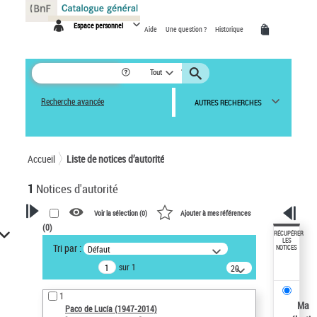
Panneau de gestion des cookies
Espace personnel
Aide
Une question ?
Historique
Tout
Recherche avancée
AUTRES RECHERCHES
Accueil
Liste de notices d’autorité
1
Notices d'autorité
Voir la sélection (
0
)
Ajouter à mes références
(
0
)
VOTRE RECHERCHE
RÉCUPÉRER
LES
Tri par :
Défaut
NOTICES
Recherche avancée dans les
sur 1
notices d’autorité
20
résultats/page
Œuvres liées à l'auteur :
1
Paco de Lucía (1947-2014)
Ma
Paco de Lucía (1947-2014)