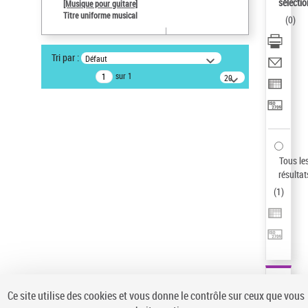
sélectio
[Musique pour guitare]
Type de notice d'autorité
Titre uniforme musical
(
0
)
Titre uniforme musical
Œuvre
Sauvegarder votre recherche
Tri par :
Défaut
sur 1
20
AFFINER
résultats/page
Type de notice d'autorité
Œuvre
(1)
Titre uniforme musical
(1)
Tous le
Statut de la notice d’autorité
résultat
Pays
(
1
)
Auteur d’œuvre
Ce site utilise des cookies et vous donne le contrôle sur ceux que vous