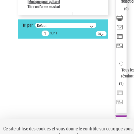
sélectio
[Musique pour guitare]
Type de notice d'autorité
Titre uniforme musical
(
0
)
Œuvre
Titre uniforme musical
Sauvegarder votre recherche
Tri par :
Défaut
sur 1
20
AFFINER
résultats/page
Type de notice d'autorité
Œuvre
(1)
Titre uniforme musical
(1)
Tous le
Statut de la notice d’autorité
résultat
Pays
(
1
)
Auteur d’œuvre
Ce site utilise des cookies et vous donne le contrôle sur ceux que vous