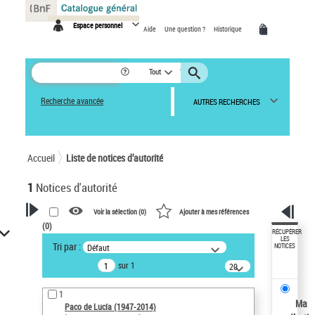
Panneau de gestion des cookies
Espace personnel
Aide
Une question ?
Historique
Tout
Recherche avancée
AUTRES RECHERCHES
Accueil
Liste de notices d’autorité
1
Notices d'autorité
Voir la sélection (
0
)
Ajouter à mes références
(
0
)
VOTRE RECHERCHE
RÉCUPÉRER
LES
Tri par :
Défaut
NOTICES
Recherche avancée dans les
sur 1
notices d’autorité
20
résultats/page
Œuvres liées à l'auteur :
1
Paco de Lucía (1947-2014)
Ma
Paco de Lucía (1947-2014)