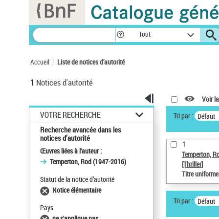
Panneau de gestion des cookies
Tout
Accueil
Liste de notices d’autorité
1
Notices d'autorité
Voir la
VOTRE RECHERCHE
Tri par :
Défaut
Recherche avancée dans les
notices d’autorité
1
Œuvres liées à l'auteur :
Temperton, R
Temperton, Rod (1947-2016)
[Thriller]
Titre uniform
Statut de la notice d’autorité
Notice élémentaire
Tri par :
Défaut
Pays
ne s'applique pas