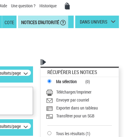
Aide
Une question ?
Historique
DANS UNIVERS
COTE
NOTICES D'AUTORITÉ
RÉCUPÉRER LES NOTICES
ésultats/page
Ma sélection
(
0
)
Télécharger/Imprimer
Envoyer par courriel
Exporter dans un tableau
Transférer pour un SGB
ésultats/page
Tous les résultats
(
1
)