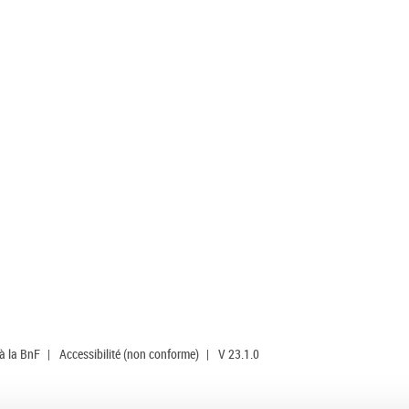
 à la BnF
|
Accessibilité (non conforme)
|
V 23.1.0