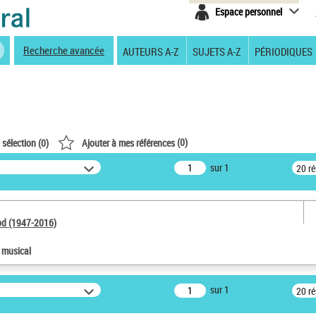
Espace personnel
Recherche avancée
AUTEURS A-Z
SUJETS A-Z
PÉRIODIQUES
(
0
)
 sélection (
0
)
Ajouter à mes références
sur 1
20 r
od (1947-2016)
e musical
sur 1
20 r