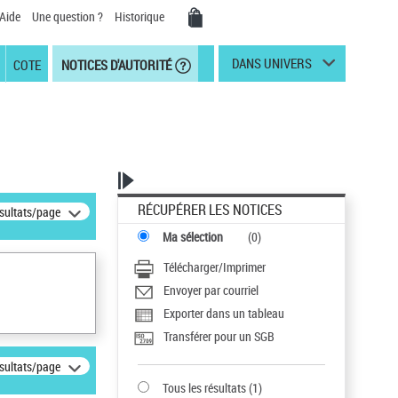
Aide
Une question ?
Historique
DANS UNIVERS
COTE
NOTICES D'AUTORITÉ
RÉCUPÉRER LES NOTICES
ésultats/page
Ma sélection
(
0
)
Télécharger/Imprimer
Envoyer par courriel
Exporter dans un tableau
Transférer pour un SGB
ésultats/page
Tous les résultats
(
1
)