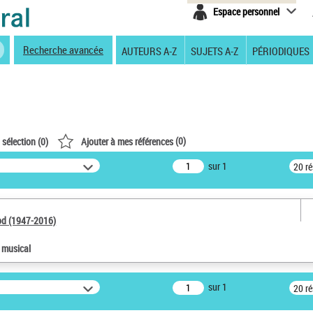
Espace personnel
Recherche avancée
AUTEURS A-Z
SUJETS A-Z
PÉRIODIQUES
(
0
)
 sélection (
0
)
Ajouter à mes références
sur 1
20 r
od (1947-2016)
e musical
sur 1
20 r