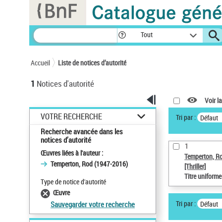
Panneau de gestion des cookies
Tout
Accueil
Liste de notices d’autorité
1
Notices d'autorité
Voir la
VOTRE RECHERCHE
Tri par :
Défaut
Recherche avancée dans les
notices d’autorité
1
Œuvres liées à l'auteur :
Temperton, R
Temperton, Rod (1947-2016)
[Thriller]
Titre uniform
Type de notice d'autorité
Œuvre
Tri par :
Défaut
Sauvegarder votre recherche