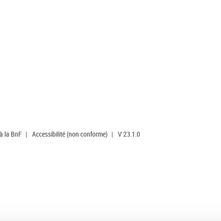
 à la BnF
|
Accessibilité (non conforme)
|
V 23.1.0