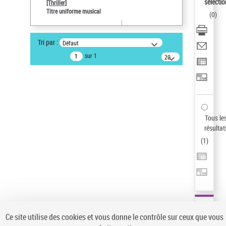
sélectio
[Thriller]
Statut de la notice d’autorité
Titre uniforme musical
(
0
)
Notice élémentaire
Sauvegarder votre recherche
Tri par :
Défaut
AFFINER
sur 1
20
résultats/page
Type de notice d'autorité
Œuvre
(1)
Titre uniforme musical
(1)
Statut de la notice d’autorité
Tous le
résultat
Pays
(
1
)
Auteur d’œuvre
Ce site utilise des cookies et vous donne le contrôle sur ceux que vous