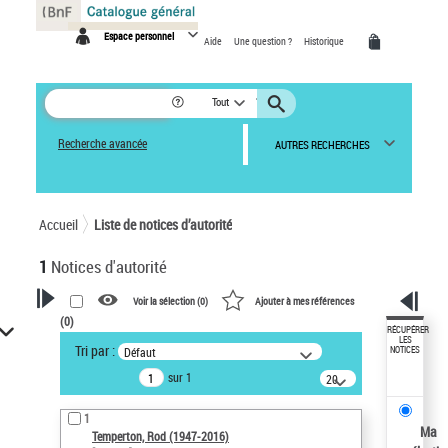
Panneau de gestion des cookies
Espace personnel
Aide
Une question ?
Historique
Tout
Recherche avancée
AUTRES RECHERCHES
Accueil
Liste de notices d’autorité
1
Notices d'autorité
Voir la sélection (
0
)
Ajouter à mes références
(
0
)
VOTRE RECHERCHE
RÉCUPÉRER
LES
Tri par :
Défaut
NOTICES
Recherche avancée dans les
sur 1
notices d’autorité
20
résultats/page
Œuvres liées à l'auteur :
1
Temperton, Rod (1947-2016)
Ma
Temperton, Rod (1947-2016)