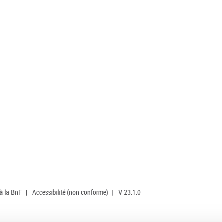
 à la BnF
|
Accessibilité (non conforme)
|
V 23.1.0