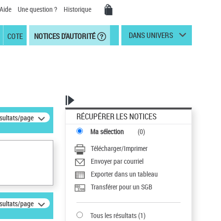
Aide
Une question ?
Historique
DANS UNIVERS
COTE
NOTICES D'AUTORITÉ
RÉCUPÉRER LES NOTICES
ésultats/page
Ma sélection
(
0
)
Télécharger/Imprimer
Envoyer par courriel
Exporter dans un tableau
Transférer pour un SGB
ésultats/page
Tous les résultats
(
1
)