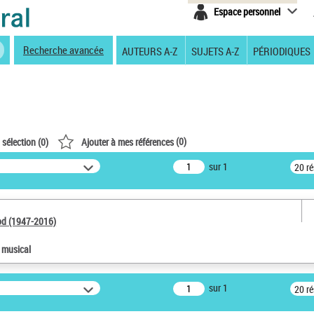
Espace personnel
Recherche avancée
AUTEURS A-Z
SUJETS A-Z
PÉRIODIQUES
(
0
)
 sélection (
0
)
Ajouter à mes références
sur 1
20 r
od (1947-2016)
e musical
sur 1
20 r