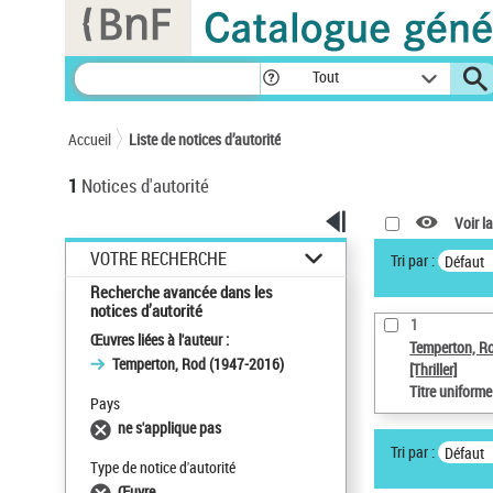
Panneau de gestion des cookies
Tout
Accueil
Liste de notices d’autorité
1
Notices d'autorité
Voir la
VOTRE RECHERCHE
Tri par :
Défaut
Recherche avancée dans les
notices d’autorité
1
Œuvres liées à l'auteur :
Temperton, R
Temperton, Rod (1947-2016)
[Thriller]
Titre uniform
Pays
ne s'applique pas
Tri par :
Défaut
Type de notice d'autorité
Œuvre