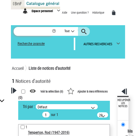
Panneau de gestion des cookies
Espace personnel
Aide
Une question ?
Historique
Tout
Recherche avancée
AUTRES RECHERCHES
Accueil
Liste de notices d’autorité
1
Notices d'autorité
Voir la sélection (
0
)
Ajouter à mes références
(
0
)
VOTRE RECHERCHE
RÉCUPÉRER
LES
Tri par :
Défaut
NOTICES
Recherche avancée dans les
sur 1
notices d’autorité
20
résultats/page
Œuvres liées à l'auteur :
1
Temperton, Rod (1947-2016)
Ma
Temperton, Rod (1947-2016)