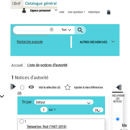
Panneau de gestion des cookies
Espace personnel
Aide
Une question ?
Historique
Tout
Recherche avancée
AUTRES RECHERCHES
Accueil
Liste de notices d’autorité
1
Notices d'autorité
Voir la sélection (
0
)
Ajouter à mes références
(
0
)
VOTRE RECHERCHE
RÉCUPÉRER
LES
Tri par :
Défaut
NOTICES
Recherche avancée dans les
sur 1
notices d’autorité
20
résultats/page
Œuvres liées à l'auteur :
1
Temperton, Rod (1947-2016)
Ma
Temperton, Rod (1947-2016)