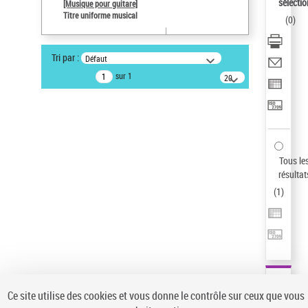
sélectio
[Musique pour guitare]
Type de notice d'autorité
Titre uniforme musical
(
0
)
Œuvre
Auteur d’œuvre
Tri par :
Défaut
Paco de Lucía (1947-2014)
sur 1
20
Sauvegarder votre recherche
résultats/page
AFFINER
Type de notice d'autorité
Œuvre
(1)
Tous le
Titre uniforme musical
(1)
résultat
(
1
)
Statut de la notice d’autorité
Pays
Auteur d’œuvre
Ce site utilise des cookies et vous donne le contrôle sur ceux que vous