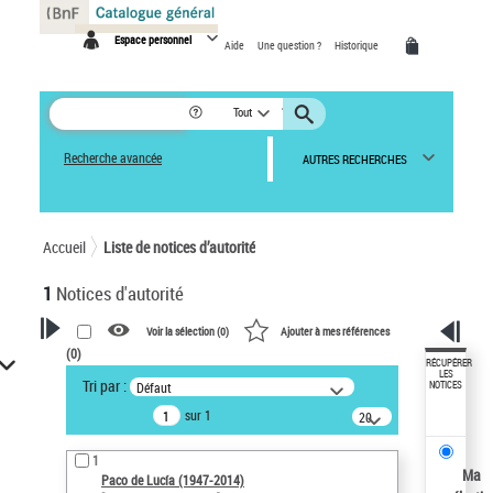
Panneau de gestion des cookies
Espace personnel
Aide
Une question ?
Historique
Tout
Recherche avancée
AUTRES RECHERCHES
Accueil
Liste de notices d’autorité
1
Notices d'autorité
Voir la sélection (
0
)
Ajouter à mes références
(
0
)
VOTRE RECHERCHE
RÉCUPÉRER
LES
Tri par :
Défaut
NOTICES
Recherche avancée dans les
sur 1
notices d’autorité
20
résultats/page
Œuvres liées à l'auteur :
1
Paco de Lucía (1947-2014)
Ma
Paco de Lucía (1947-2014)