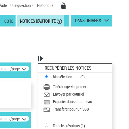
Aide
Une question ?
Historique
DANS UNIVERS
COTE
NOTICES D'AUTORITÉ
RÉCUPÉRER LES NOTICES
ésultats/page
Ma sélection
(
0
)
Télécharger/Imprimer
Envoyer par courriel
Exporter dans un tableau
Transférer pour un SGB
ésultats/page
Tous les résultats
(
1
)