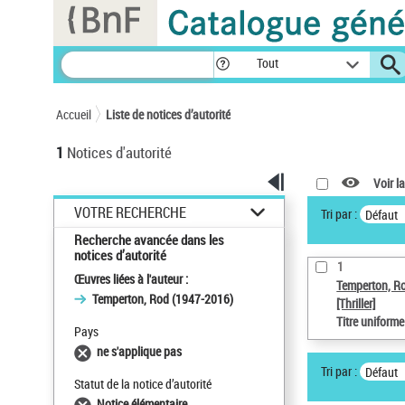
Panneau de gestion des cookies
Tout
Accueil
Liste de notices d’autorité
1
Notices d'autorité
Voir la
VOTRE RECHERCHE
Tri par :
Défaut
Recherche avancée dans les
notices d’autorité
1
Œuvres liées à l'auteur :
Temperton, R
Temperton, Rod (1947-2016)
[Thriller]
Titre uniform
Pays
ne s'applique pas
Tri par :
Défaut
Statut de la notice d’autorité
Notice élémentaire