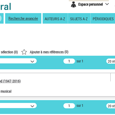
Espace personnel
Recherche avancée
AUTEURS A-Z
SUJETS A-Z
PÉRIODIQUES
(
0
)
 sélection (
0
)
Ajouter à mes références
sur 1
20 r
od (1947-2016)
e musical
sur 1
20 r