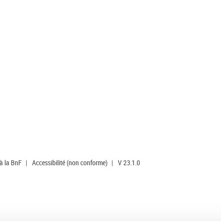
 à la BnF
|
Accessibilité (non conforme)
|
V 23.1.0