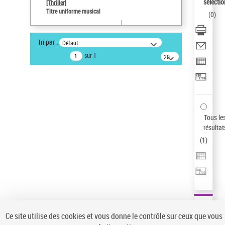
Sauvegarder votre recherche
sélectio
[Thriller]
Titre uniforme musical
(
0
)
AFFINER
Type de notice d'autorité
Tri par :
Défaut
Œuvre
(1)
sur 1
20
résultats/page
Titre uniforme musical
(1)
Statut de la notice d’autorité
Pays
Auteur d’œuvre
Tous le
résultat
(
1
)
Ce site utilise des cookies et vous donne le contrôle sur ceux que vous