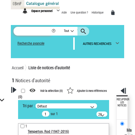
Panneau de gestion des cookies
Espace personnel
Aide
Une question ?
Historique
Tout
Recherche avancée
AUTRES RECHERCHES
Accueil
Liste de notices d’autorité
1
Notices d'autorité
Voir la sélection (
0
)
Ajouter à mes références
(
0
)
VOTRE RECHERCHE
RÉCUPÉRER
LES
Tri par :
Défaut
NOTICES
Recherche avancée dans les
sur 1
notices d’autorité
20
résultats/page
Œuvres liées à l'auteur :
1
Temperton, Rod (1947-2016)
Ma
Temperton, Rod (1947-2016)