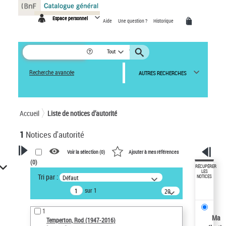
Panneau de gestion des cookies
Espace personnel
Aide
Une question ?
Historique
Tout
Recherche avancée
AUTRES RECHERCHES
Accueil
Liste de notices d’autorité
1
Notices d'autorité
Voir la sélection (
0
)
Ajouter à mes références
(
0
)
VOTRE RECHERCHE
RÉCUPÉRER
LES
Tri par :
Défaut
NOTICES
Recherche avancée dans les
sur 1
notices d’autorité
20
résultats/page
Œuvres liées à l'auteur :
1
Temperton, Rod (1947-2016)
Ma
Temperton, Rod (1947-2016)