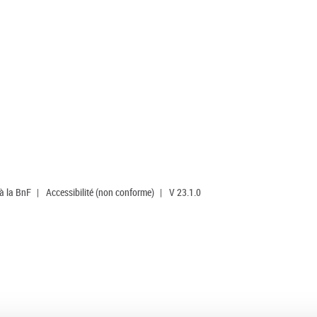
 à la BnF
|
Accessibilité (non conforme)
|
V 23.1.0