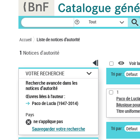
Panneau de gestion des cookies
Tout
Accueil
Liste de notices d’autorité
1
Notices d'autorité
Voir la
VOTRE RECHERCHE
Tri par :
Défaut
Recherche avancée dans les
notices d’autorité
1
Œuvres liées à l'auteur :
Paco de Lucí
Paco de Lucía (1947-2014)
[Musique pour
Titre uniform
Pays
ne s'applique pas
Tri par :
Défaut
Sauvegarder votre recherche