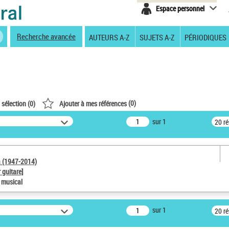
Espace personnel
Recherche avancée
AUTEURS A-Z
SUJETS A-Z
PÉRIODIQUES
(
0
)
 sélection (
0
)
Ajouter à mes références
sur 1
20 r
a (1947-2014)
 guitare]
e musical
sur 1
20 r