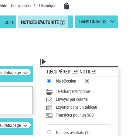
Aide
Une question ?
Historique
DANS UNIVERS
COTE
NOTICES D'AUTORITÉ
RÉCUPÉRER LES NOTICES
ésultats/page
Ma sélection
(
0
)
Télécharger/Imprimer
Envoyer par courriel
Exporter dans un tableau
Transférer pour un SGB
ésultats/page
Tous les résultats
(
1
)