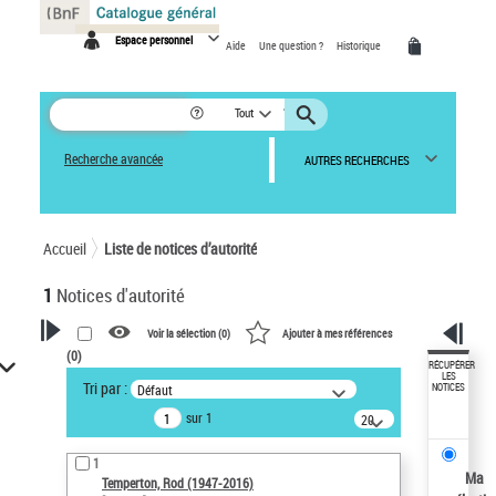
Panneau de gestion des cookies
Espace personnel
Aide
Une question ?
Historique
Tout
Recherche avancée
AUTRES RECHERCHES
Accueil
Liste de notices d’autorité
1
Notices d'autorité
Voir la sélection (
0
)
Ajouter à mes références
(
0
)
VOTRE RECHERCHE
RÉCUPÉRER
LES
Tri par :
Défaut
NOTICES
Recherche avancée dans les
sur 1
notices d’autorité
20
résultats/page
Œuvres liées à l'auteur :
1
Temperton, Rod (1947-2016)
Ma
Temperton, Rod (1947-2016)