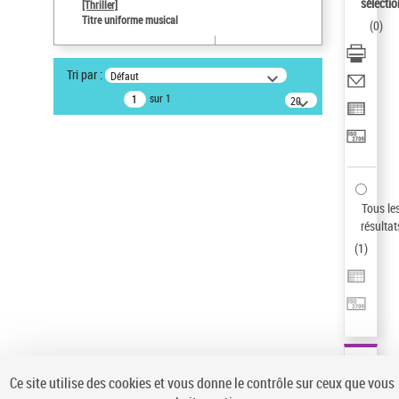
sélectio
[Thriller]
Pays
Titre uniforme musical
(
0
)
ne s'applique pas
Type de notice d'autorité
Tri par :
Défaut
Œuvre
sur 1
20
résultats/page
Statut de la notice d’autorité
Notice élémentaire
Sauvegarder votre recherche
AFFINER
Tous le
Type de notice d'autorité
résultat
(
1
)
Œuvre
(1)
Titre uniforme musical
(1)
Statut de la notice d’autorité
Pays
Auteur d’œuvre
Ce site utilise des cookies et vous donne le contrôle sur ceux que vous