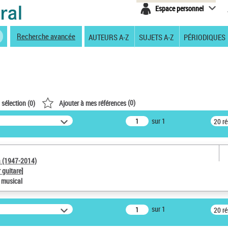
Espace personnel
Recherche avancée
AUTEURS A-Z
SUJETS A-Z
PÉRIODIQUES
(
0
)
 sélection (
0
)
Ajouter à mes références
sur 1
20 r
a (1947-2014)
 guitare]
e musical
sur 1
20 r