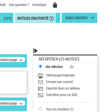
Aide
Une question ?
Historique
DANS UNIVERS
COTE
NOTICES D'AUTORITÉ
RÉCUPÉRER LES NOTICES
ésultats/page
Ma sélection
(
0
)
Télécharger/Imprimer
Envoyer par courriel
Exporter dans un tableau
Transférer pour un SGB
ésultats/page
Tous les résultats
(
1
)