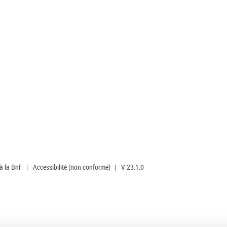
 à la BnF
|
Accessibilité (non conforme)
|
V 23.1.0