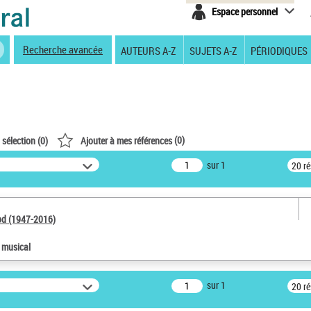
Espace personnel
Recherche avancée
AUTEURS A-Z
SUJETS A-Z
PÉRIODIQUES
(
0
)
 sélection (
0
)
Ajouter à mes références
sur 1
20 r
od (1947-2016)
e musical
sur 1
20 r