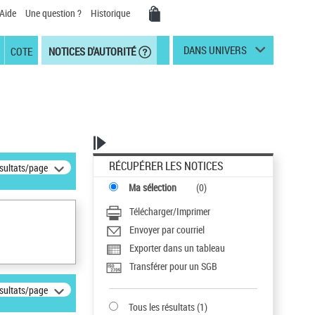
Aide
Une question ?
Historique
DANS UNIVERS
COTE
NOTICES D'AUTORITÉ
RÉCUPÉRER LES NOTICES
ésultats/page
Ma sélection
(
0
)
Télécharger/Imprimer
Envoyer par courriel
Exporter dans un tableau
Transférer pour un SGB
ésultats/page
Tous les résultats
(
1
)