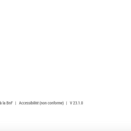
 à la BnF
|
Accessibilité (non conforme)
|
V 23.1.0