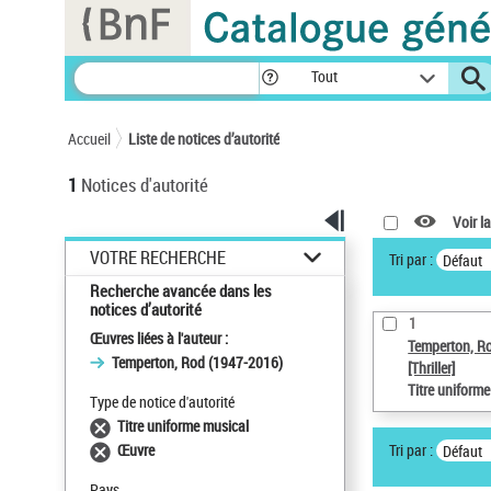
Panneau de gestion des cookies
Tout
Accueil
Liste de notices d’autorité
1
Notices d'autorité
Voir la
VOTRE RECHERCHE
Tri par :
Défaut
Recherche avancée dans les
notices d’autorité
1
Œuvres liées à l'auteur :
Temperton, R
Temperton, Rod (1947-2016)
[Thriller]
Titre uniform
Type de notice d'autorité
Titre uniforme musical
Tri par :
Œuvre
Défaut
Pays