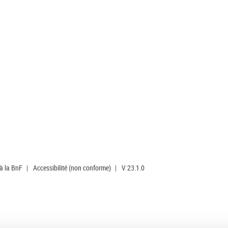
 à la BnF
|
Accessibilité (non conforme)
|
V 23.1.0