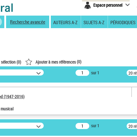
Espace personnel
Recherche avancée
AUTEURS A-Z
SUJETS A-Z
PÉRIODIQUES
(
0
)
 sélection (
0
)
Ajouter à mes références
sur 1
20 r
od (1947-2016)
e musical
sur 1
20 r