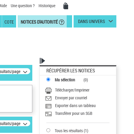
Aide
Une question ?
Historique
DANS UNIVERS
COTE
NOTICES D'AUTORITÉ
RÉCUPÉRER LES NOTICES
ésultats/page
Ma sélection
(
0
)
Télécharger/Imprimer
Envoyer par courriel
Exporter dans un tableau
Transférer pour un SGB
ésultats/page
Tous les résultats
(
1
)