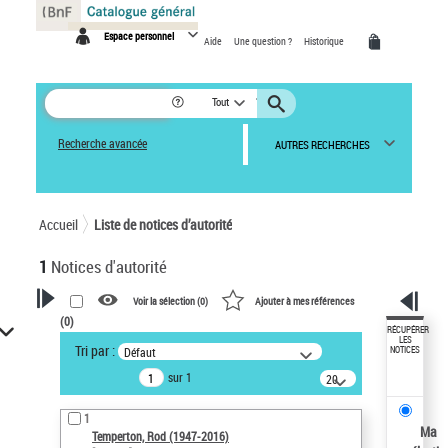
Panneau de gestion des cookies
Espace personnel
Aide
Une question ?
Historique
Tout
Recherche avancée
AUTRES RECHERCHES
Accueil
Liste de notices d’autorité
1
Notices d'autorité
Voir la sélection (
0
)
Ajouter à mes références
(
0
)
VOTRE RECHERCHE
RÉCUPÉRER
LES
Tri par :
Défaut
NOTICES
Recherche avancée dans les
sur 1
notices d’autorité
20
résultats/page
Œuvres liées à l'auteur :
1
Temperton, Rod (1947-2016)
Ma
Temperton, Rod (1947-2016)