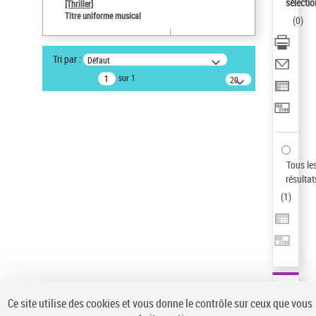
sélectio
[Thriller]
Pays
Titre uniforme musical
(
0
)
ne s'applique pas
Auteur d’œuvre
Tri par :
Défaut
Temperton, Rod (1947-2016)
sur 1
20
résultats/page
Statut de la notice d’autorité
Notice élémentaire
Sauvegarder votre recherche
AFFINER
Tous le
Type de notice d'autorité
résultat
(
1
)
Œuvre
(1)
Titre uniforme musical
(1)
Statut de la notice d’autorité
Pays
Auteur d’œuvre
Ce site utilise des cookies et vous donne le contrôle sur ceux que vous