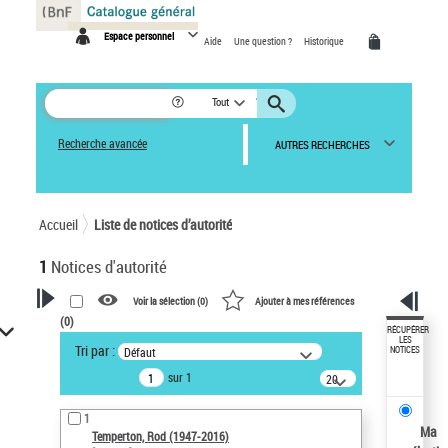
Panneau de gestion des cookies
Espace personnel
Aide
Une question ?
Historique
Tout
Recherche avancée
AUTRES RECHERCHES
Accueil
Liste de notices d’autorité
1
Notices d'autorité
Voir la sélection (
0
)
Ajouter à mes références
(
0
)
VOTRE RECHERCHE
RÉCUPÉRER
LES
Tri par :
Défaut
NOTICES
Recherche avancée dans les
sur 1
notices d’autorité
20
résultats/page
Œuvres liées à l'auteur :
1
Temperton, Rod (1947-2016)
Ma
Temperton, Rod (1947-2016)