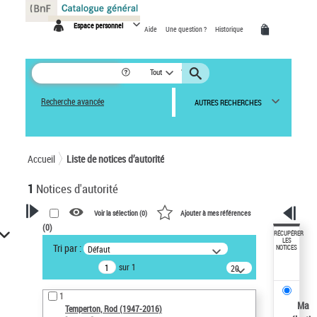
Panneau de gestion des cookies
Espace personnel
Aide
Une question ?
Historique
Tout
Recherche avancée
AUTRES RECHERCHES
Accueil
Liste de notices d’autorité
1
Notices d'autorité
Voir la sélection (
0
)
Ajouter à mes références
(
0
)
VOTRE RECHERCHE
RÉCUPÉRER
LES
Tri par :
Défaut
NOTICES
Recherche avancée dans les
sur 1
notices d’autorité
20
résultats/page
Œuvres liées à l'auteur :
1
Temperton, Rod (1947-2016)
Ma
Temperton, Rod (1947-2016)