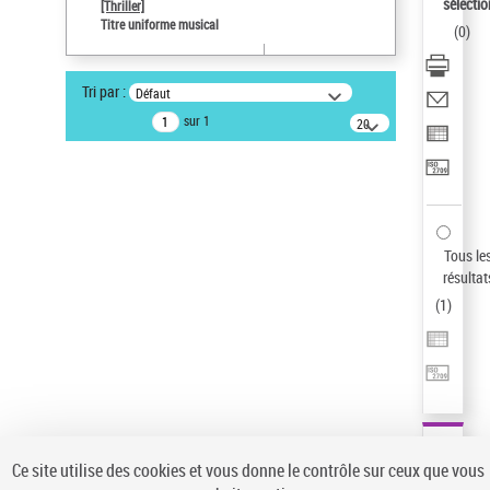
sélectio
[Thriller]
Pays
Titre uniforme musical
(
0
)
ne s'applique pas
Type de notice d'autorité
Tri par :
Défaut
Titre uniforme musical
sur 1
20
résultats/page
Auteur d’œuvre
Temperton, Rod (1947-2016)
Sauvegarder votre recherche
AFFINER
Tous le
Type de notice d'autorité
résultat
(
1
)
Œuvre
(1)
Titre uniforme musical
(1)
Statut de la notice d’autorité
Pays
Auteur d’œuvre
Ce site utilise des cookies et vous donne le contrôle sur ceux que vous