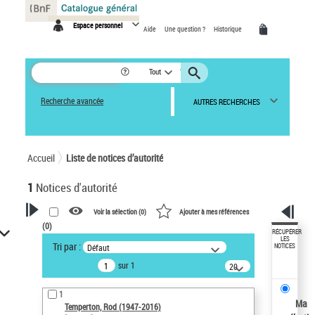
Panneau de gestion des cookies
Espace personnel
Aide
Une question ?
Historique
Tout
Recherche avancée
AUTRES RECHERCHES
Accueil
Liste de notices d’autorité
1
Notices d'autorité
Voir la sélection (
0
)
Ajouter à mes références
(
0
)
VOTRE RECHERCHE
RÉCUPÉRER
LES
Tri par :
Défaut
NOTICES
Recherche avancée dans les
sur 1
notices d’autorité
20
résultats/page
Œuvres liées à l'auteur :
1
Temperton, Rod (1947-2016)
Ma
Temperton, Rod (1947-2016)