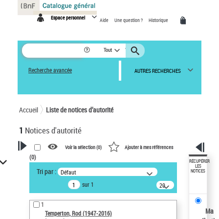
Panneau de gestion des cookies
Espace personnel
Aide
Une question ?
Historique
Tout
Recherche avancée
AUTRES RECHERCHES
Accueil
Liste de notices d’autorité
1
Notices d'autorité
Voir la sélection (
0
)
Ajouter à mes références
(
0
)
VOTRE RECHERCHE
RÉCUPÉRER
LES
Tri par :
Défaut
NOTICES
Recherche avancée dans les
sur 1
notices d’autorité
20
résultats/page
Œuvres liées à l'auteur :
1
Temperton, Rod (1947-2016)
Ma
Temperton, Rod (1947-2016)