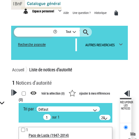
Panneau de gestion des cookies
Espace personnel
Aide
Une question ?
Historique
Tout
Recherche avancée
AUTRES RECHERCHES
Accueil
Liste de notices d’autorité
1
Notices d'autorité
Voir la sélection (
0
)
Ajouter à mes références
(
0
)
VOTRE RECHERCHE
RÉCUPÉRER
LES
Tri par :
Défaut
NOTICES
Recherche avancée dans les
sur 1
notices d’autorité
20
résultats/page
Œuvres liées à l'auteur :
1
Paco de Lucía (1947-2014)
Ma
Paco de Lucía (1947-2014)