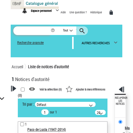
Panneau de gestion des cookies
Espace personnel
Aide
Une question ?
Historique
Tout
Recherche avancée
AUTRES RECHERCHES
Accueil
Liste de notices d’autorité
1
Notices d'autorité
Voir la sélection (
0
)
Ajouter à mes références
(
0
)
VOTRE RECHERCHE
RÉCUPÉRER
LES
Tri par :
Défaut
NOTICES
Recherche avancée dans les
sur 1
notices d’autorité
20
résultats/page
Œuvres liées à l'auteur :
1
Paco de Lucía (1947-2014)
Ma
Paco de Lucía (1947-2014)