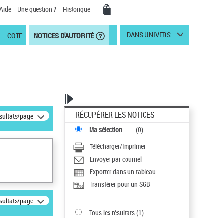
Aide
Une question ?
Historique
DANS UNIVERS
COTE
NOTICES D'AUTORITÉ
RÉCUPÉRER LES NOTICES
ésultats/page
Ma sélection
(
0
)
Télécharger/Imprimer
Envoyer par courriel
Exporter dans un tableau
Transférer pour un SGB
ésultats/page
Tous les résultats
(
1
)