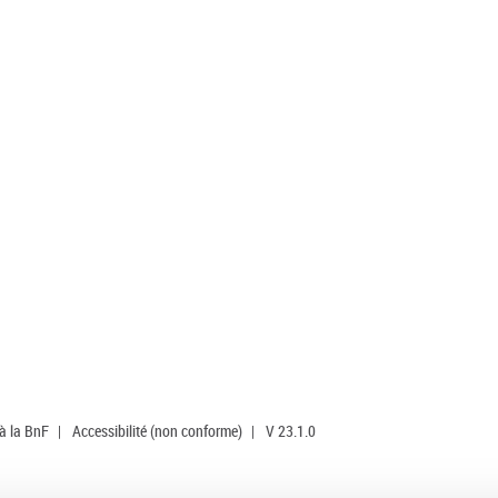
 à la BnF
|
Accessibilité (non conforme)
|
V 23.1.0