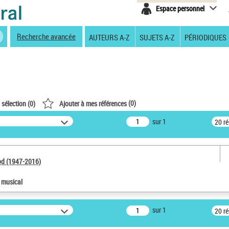
Espace personnel
Recherche avancée
AUTEURS A-Z
SUJETS A-Z
PÉRIODIQUES
(
0
)
 sélection (
0
)
Ajouter à mes références
sur 1
20 r
od (1947-2016)
e musical
sur 1
20 r