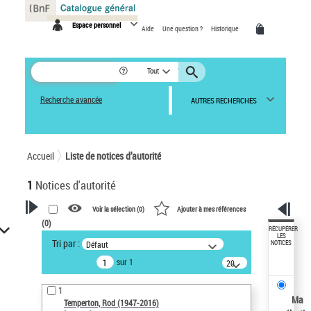
Panneau de gestion des cookies
Espace personnel
Aide
Une question ?
Historique
Tout
Recherche avancée
AUTRES RECHERCHES
Accueil
Liste de notices d’autorité
1
Notices d'autorité
Voir la sélection (
0
)
Ajouter à mes références
(
0
)
VOTRE RECHERCHE
RÉCUPÉRER
LES
Tri par :
Défaut
NOTICES
Recherche avancée dans les
sur 1
notices d’autorité
20
résultats/page
Œuvres liées à l'auteur :
1
Temperton, Rod (1947-2016)
Ma
Temperton, Rod (1947-2016)