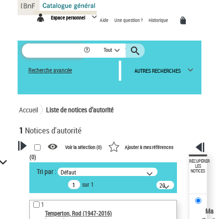
Panneau de gestion des cookies
Espace personnel
Aide
Une question ?
Historique
Tout
Recherche avancée
AUTRES RECHERCHES
Accueil
Liste de notices d’autorité
1
Notices d'autorité
Voir la sélection (
0
)
Ajouter à mes références
(
0
)
VOTRE RECHERCHE
RÉCUPÉRER
LES
Tri par :
Défaut
NOTICES
Recherche avancée dans les
sur 1
notices d’autorité
20
résultats/page
Œuvres liées à l'auteur :
1
Temperton, Rod (1947-2016)
Ma
Temperton, Rod (1947-2016)