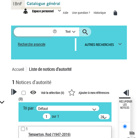
Panneau de gestion des cookies
Espace personnel
Aide
Une question ?
Historique
Tout
Recherche avancée
AUTRES RECHERCHES
Accueil
Liste de notices d’autorité
1
Notices d'autorité
Voir la sélection (
0
)
Ajouter à mes références
(
0
)
VOTRE RECHERCHE
RÉCUPÉRER
LES
Tri par :
Défaut
NOTICES
Recherche avancée dans les
sur 1
notices d’autorité
20
résultats/page
Œuvres liées à l'auteur :
1
Temperton, Rod (1947-2016)
Ma
Temperton, Rod (1947-2016)