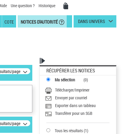
Aide
Une question ?
Historique
DANS UNIVERS
COTE
NOTICES D'AUTORITÉ
RÉCUPÉRER LES NOTICES
ésultats/page
Ma sélection
(
0
)
Télécharger/Imprimer
Envoyer par courriel
Exporter dans un tableau
Transférer pour un SGB
ésultats/page
Tous les résultats
(
1
)