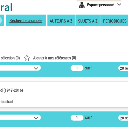
Espace personnel
Recherche avancée
AUTEURS A-Z
SUJETS A-Z
PÉRIODIQUES
(
0
)
 sélection (
0
)
Ajouter à mes références
sur 1
20 r
od (1947-2016)
e musical
sur 1
20 r