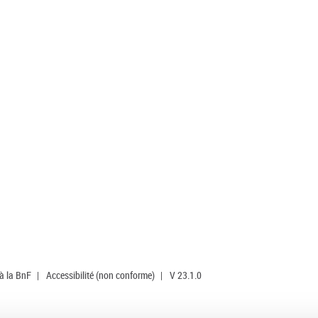
 à la BnF
|
Accessibilité (non conforme)
|
V 23.1.0